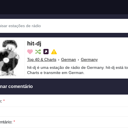
hit-dj
Top 40 & Charts
›
German
›
Germany
hit-dj é uma estação de rádio de Germany. hit-dj está 
Charts e transmite em German.
onar comentário
e:
*
ntário:
*