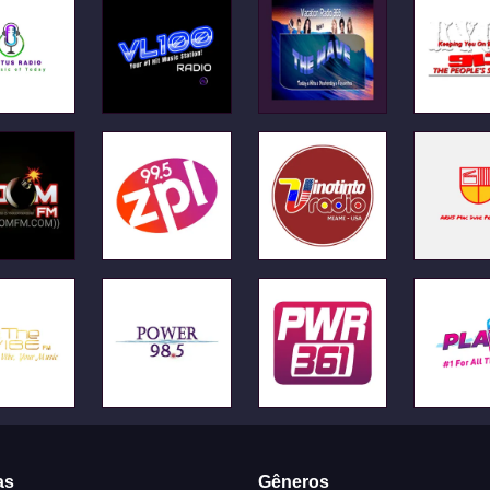
as
Gêneros