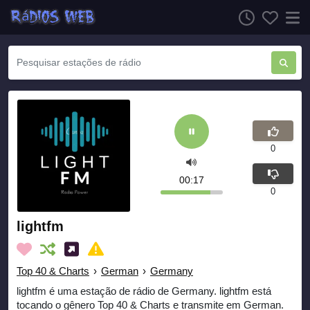
0
00:17
0
lightfm
Top 40 & Charts
›
German
›
Germany
lightfm é uma estação de rádio de Germany. lightfm está
tocando o gênero Top 40 & Charts e transmite em German.