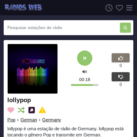
0
00:18
0
lollypop
Pop
›
German
›
Germany
lollypop é uma estação de rádio de Germany. lollypop está
tocando o gênero Pop e transmite em German.