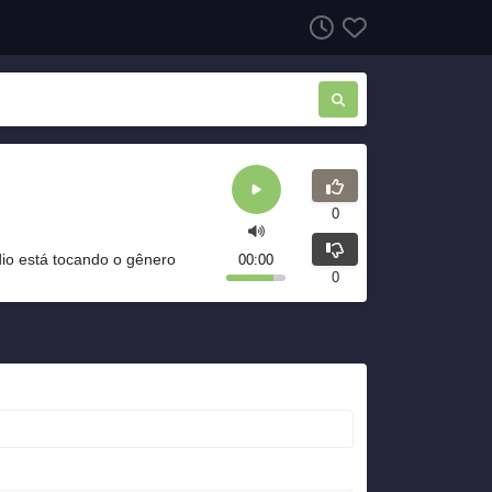
0
dio está tocando o gênero
00:00
0