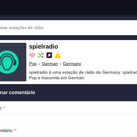
spielradio
Pop
›
German
›
Germany
spielradio é uma estação de rádio de Germany. spielra
Pop e transmite em German.
onar comentário
e:
*
ntário:
*