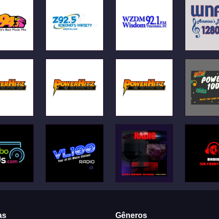
as
Gêneros