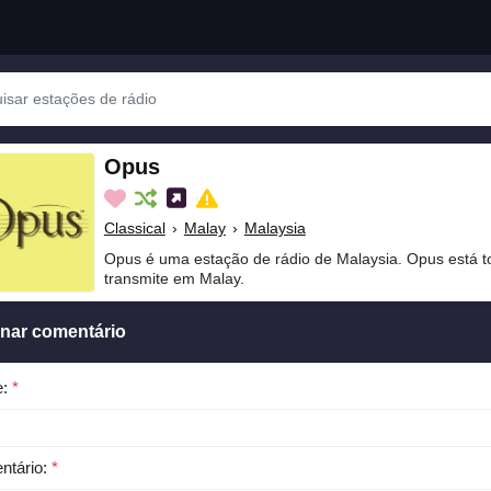
Opus
Classical
›
Malay
›
Malaysia
Opus é uma estação de rádio de Malaysia. Opus está t
transmite em Malay.
onar comentário
e:
*
ntário:
*