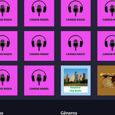
as
Gêneros