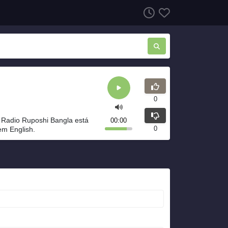
0
 Radio Ruposhi Bangla está
00:00
0
em English.