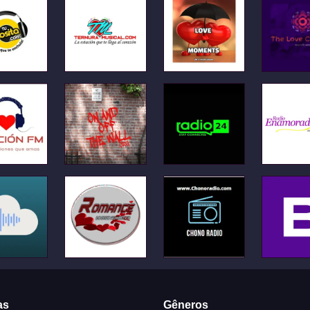
as
Gêneros