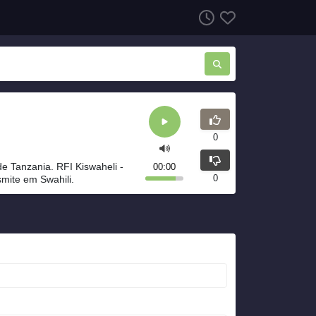
0
de Tanzania. RFI Kiswaheli -
00:00
0
smite em Swahili.