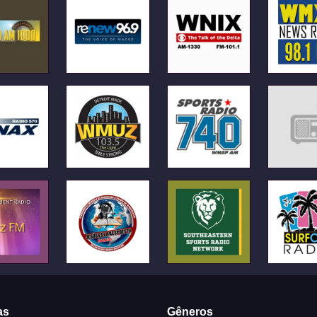
as
Gêneros