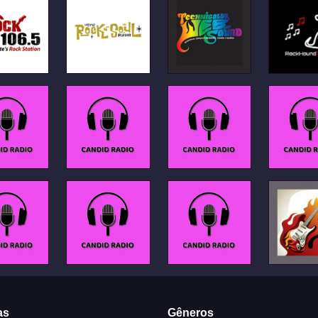
as
Gêneros