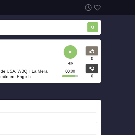
0
o de USA. WBQH La Mera
00:00
0
mite em English.