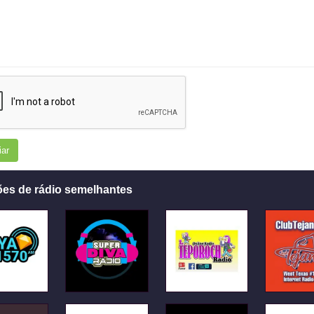
iar
ões de rádio semelhantes