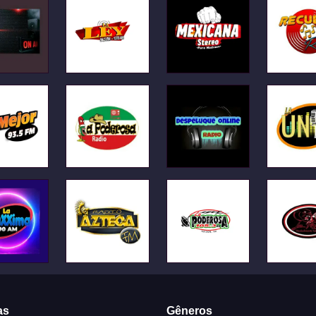
as
Gêneros