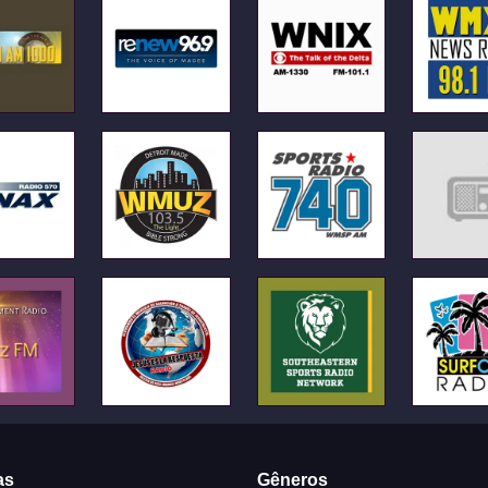
as
Gêneros