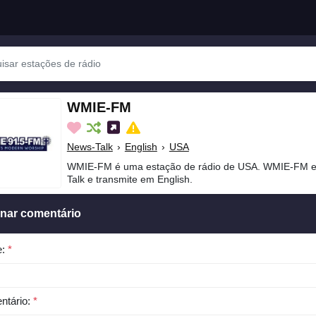
WMIE-FM
News-Talk
›
English
›
USA
WMIE-FM é uma estação de rádio de USA. WMIE-FM es
Talk e transmite em English.
onar comentário
e:
*
ntário:
*