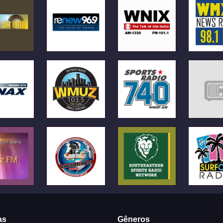
as
Gêneros