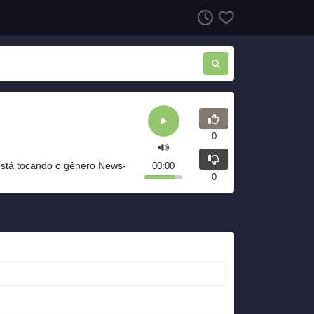
0
tá tocando o gênero News-
00:00
0