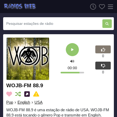
0
00:00
0
WOJB-FM 88.9
Pop
›
English
›
USA
WOJB-FM 88.9 é uma estação de rádio de USA. WOJB-FM
88.9 está tocando o gênero Pop e transmite em English.