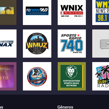
as
Gêneros