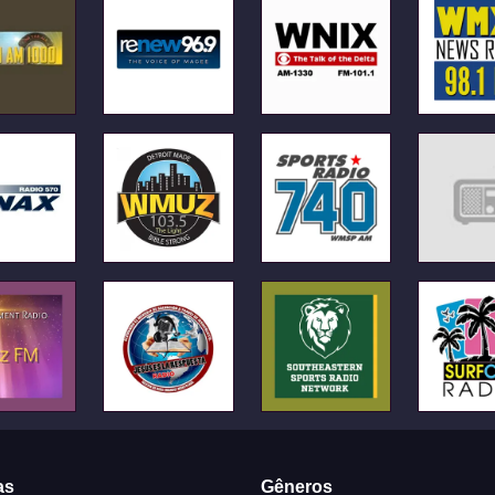
as
Gêneros