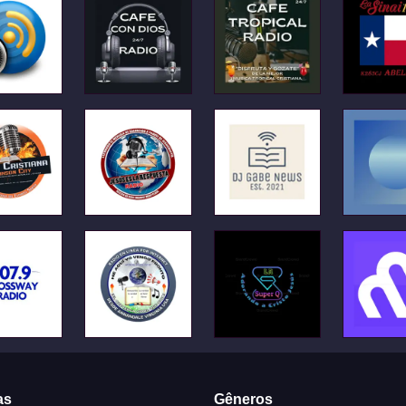
as
Gêneros